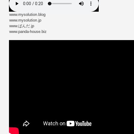
www.mysolution.blog
www.mysolution.jp
www.ぱんだ.jp
www.panda-house.biz