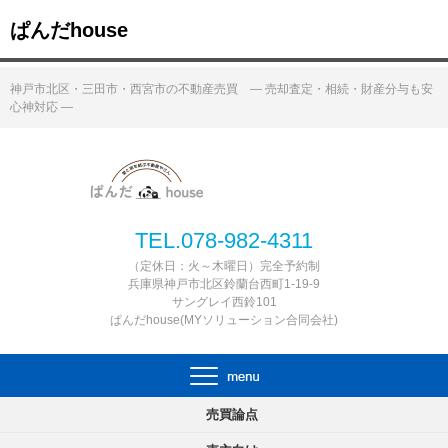
ぱんだhouse
神戸市北区・三田市・西宮市の不動産売買 ― 売却査定・相続・財産分与も安
心神対応 ―
TEL.078-982-4311
（定休日：火～木曜日）完全予約制
兵庫県神戸市北区鈴蘭台西町1-19-9
サングレイ西鈴101
ぱんだhouse(MYソリューション合同会社)
売買論点