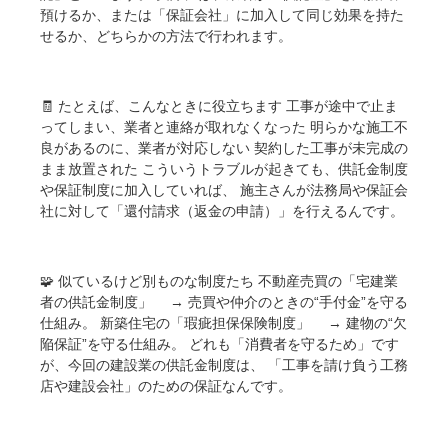
預けるか、または「保証会社」に加入して同じ効果を持た
せるか、どちらかの方法で行われます。
🧾 たとえば、こんなときに役立ちます 工事が途中で止ま
ってしまい、業者と連絡が取れなくなった 明らかな施工不
良があるのに、業者が対応しない 契約した工事が未完成の
まま放置された こういうトラブルが起きても、供託金制度
や保証制度に加入していれば、 施主さんが法務局や保証会
社に対して「還付請求（返金の申請）」を行えるんです。
🧩 似ているけど別ものな制度たち 不動産売買の「宅建業
者の供託金制度」 → 売買や仲介のときの“手付金”を守る
仕組み。 新築住宅の「瑕疵担保保険制度」 → 建物の“欠
陥保証”を守る仕組み。 どれも「消費者を守るため」です
が、今回の建設業の供託金制度は、 「工事を請け負う工務
店や建設会社」のための保証なんです。