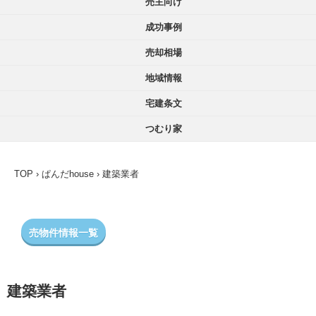
売主向け
成功事例
売却相場
地域情報
宅建条文
つむり家
TOP
›
ぱんだhouse
›
建築業者
売物件情報一覧
建築業者