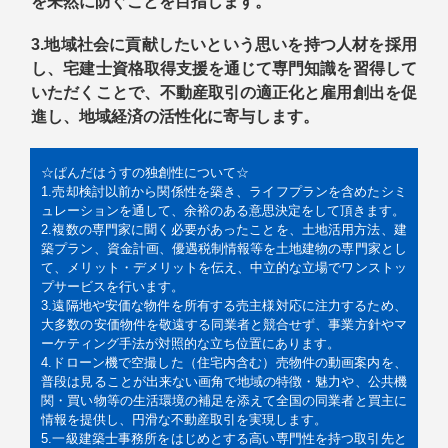
を未然に防ぐことを目指します。
3.地
域社会に貢献したいという思いを持つ人材を採用
し、宅建士資格取得支援を通じて専門知識を習得して
いただくことで、不動産取引の適正化と雇用創出を促
進し、地域経済の活性化に寄与します。
☆ぱんだはうすの独創性について☆
1.売却検討以前から関係性を築き、ライフプランを含めたシミ
ュレーションを通して、余裕のある意思決定をして頂きます。
2.複数の専門家に聞く必要があったことを、土地活用方法、建
築プラン、資金計画、優遇税制情報等を土地建物の専門家とし
て、メリット・デメリットを伝え、中立的な立場でワンストッ
プサービスを行います。
3.遠隔地や安価な物件を所有する売主様対応に注力するため、
大多数の安価物件を敬遠する同業者と競合せず、事業方針やマ
ーケティング手法が対照的な立ち位置にあります。
4.ドローン機で空撮した（住宅内含む）売物件の動画案内を、
普段は見ることが出来ない画角で地域の特徴・魅力や、公共機
関・買い物等の生活環境の補足を添えて全国の同業者と買主に
情報を提供し、円滑な不動産取引を実現します。
5.一級建築士事務所をはじめとする高い専門性を持つ取引先と