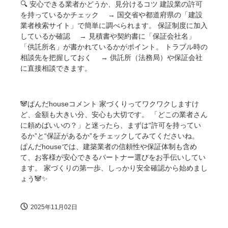
🔍 安心できる業者かどうか、見分けるコツ 建設業の許可
を持っているかチェック → 国交省や都道府県の「建設
業者検索サイト」で簡単に調べられます。 保証制度に加入
しているか確認 → 見積書や契約書に「保証会社名」
「供託所名」が書かれているかがポイント。 トラブル時の
相談先を把握しておく → 供託所（法務局）や保証会社
に直接相談できます。
🐼ぱんだhouseコメント 家づくりってワクワクしますけ
ど、金額も大きい分、安心も大切です。 「どこの業者さん
に頼めばいいの？」と迷ったら、まずは“許可を持ってい
るか”と“保証があるか”をチェックしてみてくださいね。
ぱんだhouseでは、建築業者の信頼性や保証体制も含め
て、お客様が安心できるパートナー選びをお手伝いしてい
ます。 家づくりの第一歩、しっかり安全確認から始めまし
ょう🐼✨
2025年11月02日