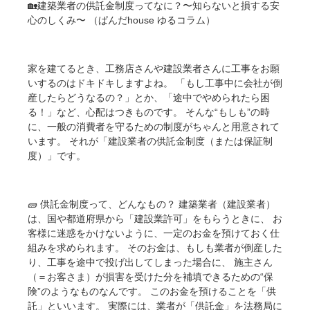
🏡建築業者の供託金制度ってなに？〜知らないと損する安
心のしくみ〜 （ぱんだhouse ゆるコラム）
家を建てるとき、工務店さんや建設業者さんに工事をお願
いするのはドキドキしますよね。 「もし工事中に会社が倒
産したらどうなるの？」とか、「途中でやめられたら困
る！」など、心配はつきものです。 そんな“もしも”の時
に、一般の消費者を守るための制度がちゃんと用意されて
います。 それが「建設業者の供託金制度（または保証制
度）」です。
🧱 供託金制度って、どんなもの？ 建築業者（建設業者）
は、国や都道府県から「建設業許可」をもらうときに、 お
客様に迷惑をかけないように、一定のお金を預けておく仕
組みを求められます。 そのお金は、もしも業者が倒産した
り、工事を途中で投げ出してしまった場合に、 施主さん
（＝お客さま）が損害を受けた分を補填できるための“保
険”のようなものなんです。 このお金を預けることを「供
託」といいます。 実際には、業者が「供託金」を法務局に