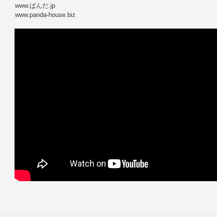
www.ぱんだ.jp
www.panda-house.biz