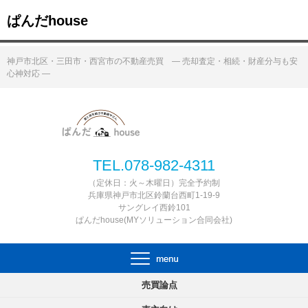
ぱんだhouse
神戸市北区・三田市・西宮市の不動産売買 ― 売却査定・相続・財産分与も安
心神対応 ―
TEL.078-982-4311
（定休日：火～木曜日）完全予約制
兵庫県神戸市北区鈴蘭台西町1-19-9
サングレイ西鈴101
ぱんだhouse(MYソリューション合同会社)
売買論点