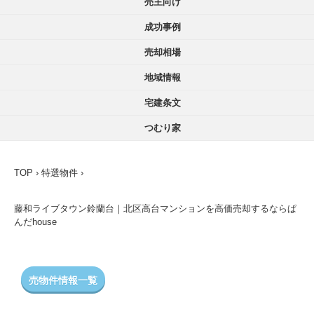
売主向け
成功事例
売却相場
地域情報
宅建条文
つむり家
TOP
›
特選物件
›
藤和ライブタウン鈴蘭台｜北区高台マンションを高価売却するならぱ
んだhouse
売物件情報一覧