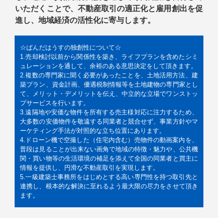
いただくことで、不動産取引の適正化と雇用創出を促
進し、地域経済の活性化に寄与します。
☆ぱんだはうすの独創性について☆
1.売却検討以前から関係性を築き、ライフプランを含めたシミ
ュレーションを通して、余裕のある意思決定をして頂きます。
2.複数の専門家に聞く必要があったことを、土地活用方法、建
築プラン、資金計画、優遇税制情報等を土地建物の専門家とし
て、メリット・デメリットを伝え、中立的な立場でワンストッ
プサービスを行います。
3.遠隔地や安価な物件を所有する売主様対応に注力するため、
大多数の安価物件を敬遠する同業者と競合せず、事業方針やマ
ーケティング手法が対照的な立ち位置にあります。
4.ドローン機で空撮した（住宅内含む）売物件の動画案内を、
普段は見ることが出来ない画角で地域の特徴・魅力や、公共機
関・買い物等の生活環境の補足を添えて全国の同業者と買主に
情報を提供し、円滑な不動産取引を実現します。
5.一級建築士事務所をはじめとする高い専門性を持つ取引先と
連携し、根本的な解決に至れるよう最大限の尽力をさせて頂き
ます。