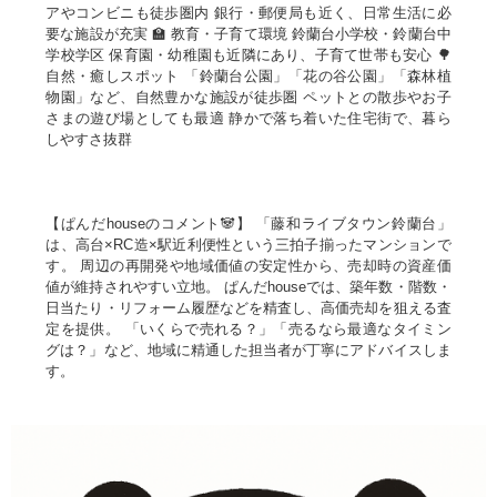
アやコンビニも徒歩圏内 銀行・郵便局も近く、日常生活に必
要な施設が充実 🏫 教育・子育て環境 鈴蘭台小学校・鈴蘭台中
学校学区 保育園・幼稚園も近隣にあり、子育て世帯も安心 🌳
自然・癒しスポット 「鈴蘭台公園」「花の谷公園」「森林植
物園」など、自然豊かな施設が徒歩圏 ペットとの散歩やお子
さまの遊び場としても最適 静かで落ち着いた住宅街で、暮ら
しやすさ抜群
【ぱんだhouseのコメント🐼】 「藤和ライブタウン鈴蘭台」
は、高台×RC造×駅近利便性という三拍子揃ったマンションで
す。 周辺の再開発や地域価値の安定性から、売却時の資産価
値が維持されやすい立地。 ぱんだhouseでは、築年数・階数・
日当たり・リフォーム履歴などを精査し、高価売却を狙える査
定を提供。 「いくらで売れる？」「売るなら最適なタイミン
グは？」など、地域に精通した担当者が丁寧にアドバイスしま
す。