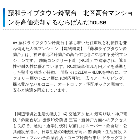
藤和ライブタウン鈴蘭台｜北区高台マンショ
ンを高価売却するならぱんだhouse
🏡 藤和ライブタウン鈴蘭台｜落ち着いた住環境と利便性を兼
ね備えた人気マンション 【建物概要】 「藤和ライブタウン鈴
蘭台」は、神戸市北区鈴蘭台の高台住宅地に立地する分譲マン
ションです。 鉄筋コンクリート造（RC造）で建築され、遮音
性や耐久性に優れています。RC建築単価31万円／㎡を基準と
した堅牢な構造が特徴。 間取りは2LDK～4LDKを中心に、フ
ァミリー層やシニア層にも対応可能。 広々としたリビング、
採光豊かなバルコニー、オートロック・宅配ボックス完備で、
安心と快適を両立しています。
【周辺環境と生活の魅力】 🚉 交通アクセス 最寄り駅：神戸電
鉄「鈴蘭台駅」徒歩10分前後 三宮・新神戸方面へのアクセス
も良好で、通勤・通学に便利 駅前にはスーパー・飲食店・公
共施設が揃い、日常生活の利便性が高い 🏪 商業・生活施設 ス
ーパー：マルハチ鈴蘭台店・コープ鈴蘭台東店 ドラッグスト