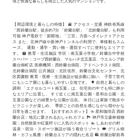
境と快適な暮らしを両立した人気のマンションです。
【周辺環境と暮らしの特徴】 🚉 アクセス・交通 神鉄有馬線
「西鈴蘭台駅」徒歩約7分 「鈴蘭台駅」「北鈴蘭台駅」も利用
可能 神戸電鉄で「新開地」「三宮」方面へダイレクトアクセ
ス また、北神戸線や新神戸トンネルの利用で、車移動もスム
ーズ。 通勤・通学・買い物・通院すべてに便利なエリアで
す。 🏫 教育・生活施設 学区：南五葉小学校／鈴蘭台中学校
スーパー：コープ西鈴蘭台、マルハチ北五葉店、ウエルシア鈴
蘭台南町店 医療機関：西鈴蘭台病院、アドベンチスト病院、
北鈴蘭台病院 公共施設：北区役所、鈴蘭台文化センター、北
区図書館 教育・医療・生活施設が徒歩圏に揃い、 子育て世代
にもシニア層にも暮らしやすい立地です。 🌳 自然と暮らしの
調和 「エクセルコート南五葉」は、住宅街の中でも特に静か
なエリアに位置し、 すぐ近くに南五葉公園・星和台公園・北
五葉公園などの緑豊かな公園が点在。 休日には家族で散歩や
ピクニックが楽しめ、 季節ごとの自然を感じながら穏やかな
日常を過ごせます。 【おすすめスポット】 ☕ 星和珈琲店 西鈴
蘭台店：地元に愛されるおしゃれカフェ 🏞️ 神戸市立森林植物
園：自然散策や紅葉狩りに人気のスポット 🏊 しあわせの村：
温泉・宿泊・スポーツ施設が揃う複合リゾート 🍽️ グリル樹
林・カフェ風雅：鈴蘭台エリアの隠れた名店 🛍️ 鈴蘭台駅前再