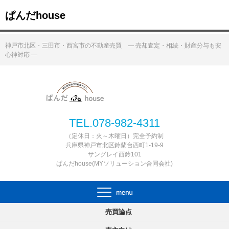
ぱんだhouse
神戸市北区・三田市・西宮市の不動産売買 ― 売却査定・相続・財産分与も安
心神対応 ―
TEL.078-982-4311
（定休日：火～木曜日）完全予約制
兵庫県神戸市北区鈴蘭台西町1-19-9
サングレイ西鈴101
ぱんだhouse(MYソリューション合同会社)
売買論点