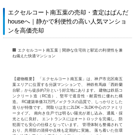
エクセルコート南五葉の売却・査定はぱんだ
houseへ｜静かで利便性の高い人気マンショ
ンを高価売却
🏢 エクセルコート南五葉｜閑静な住宅街と駅近の利便性を兼
ね備えた快適マンション
【建物概要】 「エクセルコート南五葉」は、神戸市北区南五
葉エリアに位置する分譲マンションで、 神鉄有馬線「西鈴蘭
台駅」から徒歩約7分という好立地にあります。 建物は鉄筋コ
ンクリート造（RC造）、堅牢で遮音性・耐震性に優れた構
造。 RC建築単価31万円／㎡クラスの品質で、しっかりとした
造りが特徴です。 間取りは主に2LDK～3LDK中心のファミリ
ータイプ。 南向き住戸では明るい陽光が差し込み、通風・採
光ともに良好。 エントランスにはオートロックを完備し、防
犯面でも安心の仕様となっています。 管理体制も整備されて
おり、共用部の清掃や点検も定期的に実施。 落ち着いた住環