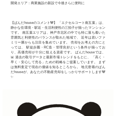
開発エリア：商業施設の新設で今後さらに便利に
【ぱんだhouseのコメント🐼】 「エクセルコート南五葉」は、
静かな住環境・駅近・生活利便性の三拍子が揃ったマンション
です。 南五葉エリアは、神戸市北区の中でも特に落ち着いた
雰囲気と利便性のバランスが取れた地域で、 近年は若いファ
ミリー層からも注目を集めています。 売却をお考えの方にと
っては、 駅徒歩圏・RC造・管理良好という条件が揃ってお
り、高価売却が十分に狙える資産です。 ぱんだhouseでは、
📊 過去の取引データと最新市場トレンドをもとに、 「高く・
早く・安心して売る」ための戦略をご提案しています。 まず
は無料査定で現在の価値を知るところから。 地元密着のぱん
だhouseが、あなたの不動産売却をしっかりサポートします🐼
✨