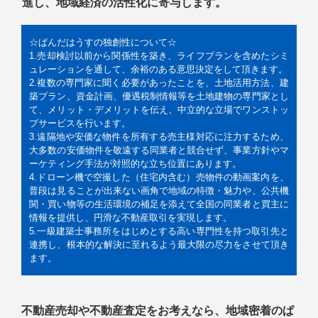
進し、地域経済の活性化に寄与します。
☆ぱんだはうすの独創性について☆
1.売却検討以前から関係性を築き、ライフプランを含めたシミ
ュレーションを通して、余裕のある意思決定をして頂きます。
2.複数の専門家に聞く必要があったことを、土地活用方法、建
築プラン、資金計画、優遇税制情報等を土地建物の専門家とし
て、メリット・デメリットを伝え、中立的な立場でワンストッ
プサービスを行います。
3.遠隔地や安価な物件を所有する売主様対応に注力するため、
大多数の安価物件を敬遠する同業者と競合せず、事業方針やマ
ーケティング手法が対照的な立ち位置にあります。
4.ドローン機で空撮した（住宅内含む）売物件の動画案内を、
普段は見ることが出来ない画角で地域の特徴・魅力や、公共機
関・買い物等の生活環境の補足を添えて全国の同業者と買主に
情報を提供し、円滑な不動産取引を実現します。
5.一級建築士事務所をはじめとする高い専門性を持つ取引先と
連携し、根本的な解決に至れるよう最大限の尽力をさせて頂き
ます。
不動産売却や不動産査定をお考えなら、地域密着のぱ