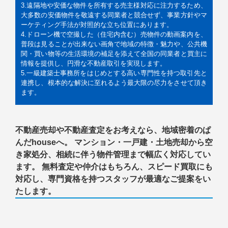
3.遠隔地や安価な物件を所有する売主様対応に注力するため、
大多数の安価物件を敬遠する同業者と競合せず、事業方針やマ
ーケティング手法が対照的な立ち位置にあります。
4.ドローン機で空撮した（住宅内含む）売物件の動画案内を、
普段は見ることが出来ない画角で地域の特徴・魅力や、公共機
関・買い物等の生活環境の補足を添えて全国の同業者と買主に
情報を提供し、円滑な不動産取引を実現します。
5.一級建築士事務所をはじめとする高い専門性を持つ取引先と
連携し、根本的な解決に至れるよう最大限の尽力をさせて頂き
ます。
不動産売却や不動産査定をお考えなら、地域密着のぱ
んだhouseへ。 マンション・一戸建・土地売却から空
き家処分、相続に伴う物件管理まで幅広く対応してい
ます。 無料査定や仲介はもちろん、スピード買取にも
対応し、専門資格を持つスタッフが最適なご提案をい
たします。