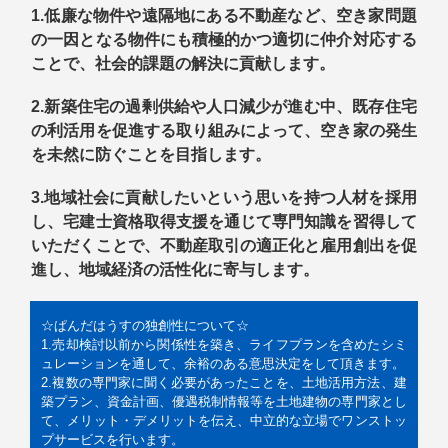
1.低廉な物件や遠隔地にある不動産など、空き家問題
の一因となる物件にも積極的かつ適切に仲介対応する
ことで、社会的課題の解決に貢献します。
2.新築住宅の過剰供給や人口減少が進む中、既存住宅
の利活用を促進する取り組みによって、空き家の発生
を未然に防ぐことを目指します。
3.地
域社会に貢献したいという思いを持つ人材を採用
し、宅建士資格取得支援を通じて専門知識を習得して
いただくことで、不動産取引の適正化と雇用創出を促
進し、地域経済の活性化に寄与します。
☆ぱんだはうすの独創性について☆
1.売却検討以前から関係性を築き、ライフプランを含めたシミ
ュレーションを通して、余裕のある意思決定をして頂きます。
2.複数の専門家に聞く必要があったことを、土地活用方法、建
築プラン、資金計画、優遇税制情報等を土地建物の専門家とし
て、メリット・デメリットを伝え、中立的な立場でワンストッ
プサービスを行います。