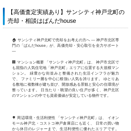
【高価査定実績あり】サンシティ神戸北町の
売却・相談はぱんだhouse
🏠 サンシティ神戸北町で売却をお考えの方へ ― 神戸市北区専
門の「ぱんだhouse」が、高価売却・安心取引を全力サポート
―
🏢 マンション概要 「サンシティ神戸北町」は、 神戸市北区で
も屈指の人気住宅地「神戸北町」エリアに位置する大規模マン
ション。 緑豊かな街並みと整備された生活インフラが魅力
で、 ファミリー層を中心に根強い人気を誇ります。 ゆとりあ
る敷地に複数棟が建ち並び、開放感ある景観と安心の住環境が
整っています。 日当たり・眺望の良い住戸が多く、神戸北区
のマンションの中でも資産価値が安定している物件です。
🌳 周辺環境・生活利便性 「サンシティ神戸北町」は、 イオン
モール神戸北・コストコ神戸倉庫店にも近く、 日常の買い物
から休日のレジャーまで、生活利便性に優れたエリアです。