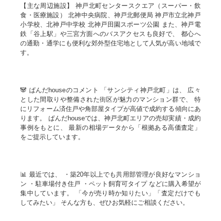
【主な周辺施設】 神戸北町センタースクエア（スーパー・飲
食・医療施設） 北神中央病院、神戸北郵便局 神戸市立北神戸
小学校、北神戸中学校 北神戸田園スポーツ公園 また、神戸電
鉄「谷上駅」や三宮方面へのバスアクセスも良好で、 都心へ
の通勤・通学にも便利な郊外型住宅地として人気が高い地域で
す。
🐼 ぱんだhouseのコメント 「サンシティ神戸北町」は、 広々
とした間取りや整備された街区が魅力のマンション群で、 特
にリフォーム済住戸や角部屋タイプが高値で成約する傾向にあ
ります。 ぱんだhouseでは、神戸北町エリアの売却実績・成約
事例をもとに、 最新の相場データから「根拠ある高価査定」
をご提示しています。
📊 最近では、 ・築20年以上でも共用部管理が良好なマンショ
ン ・駐車場付き住戸 ・ペット飼育可タイプ などに購入希望が
集中しています。 「今が売り時か知りたい」「査定だけでも
してみたい」 そんな方も、ぜひお気軽にご相談ください。