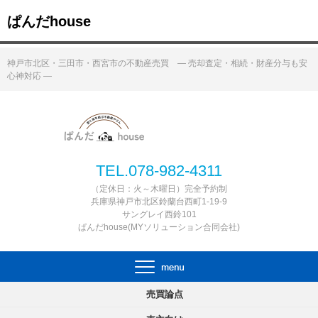
ぱんだhouse
神戸市北区・三田市・西宮市の不動産売買 ― 売却査定・相続・財産分与も安
心神対応 ―
TEL.078-982-4311
（定休日：火～木曜日）完全予約制
兵庫県神戸市北区鈴蘭台西町1-19-9
サングレイ西鈴101
ぱんだhouse(MYソリューション合同会社)
売買論点