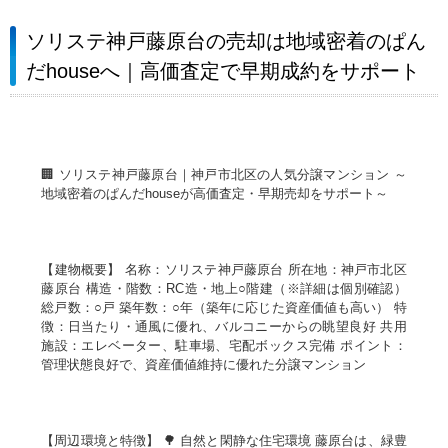
ソリステ神戸藤原台の売却は地域密着のぱん
だhouseへ｜高価査定で早期成約をサポート
🏢 ソリステ神戸藤原台｜神戸市北区の人気分譲マンション ～
地域密着のぱんだhouseが高価査定・早期売却をサポート～
【建物概要】 名称：ソリステ神戸藤原台 所在地：神戸市北区
藤原台 構造・階数：RC造・地上○階建（※詳細は個別確認）
総戸数：○戸 築年数：○年（築年に応じた資産価値も高い） 特
徴：日当たり・通風に優れ、バルコニーからの眺望良好 共用
施設：エレベーター、駐車場、宅配ボックス完備 ポイント：
管理状態良好で、資産価値維持に優れた分譲マンション
【周辺環境と特徴】 🌳 自然と閑静な住宅環境 藤原台は、緑豊