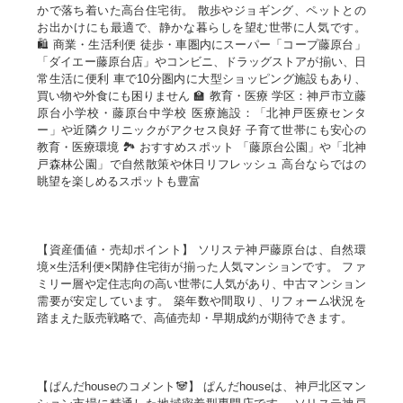
かで落ち着いた高台住宅街。 散歩やジョギング、ペットとの
お出かけにも最適で、静かな暮らしを望む世帯に人気です。
🛍️ 商業・生活利便 徒歩・車圏内にスーパー「コープ藤原台」
「ダイエー藤原台店」やコンビニ、ドラッグストアが揃い、日
常生活に便利 車で10分圏内に大型ショッピング施設もあり、
買い物や外食にも困りません 🏫 教育・医療 学区：神戸市立藤
原台小学校・藤原台中学校 医療施設：「北神戸医療センタ
ー」や近隣クリニックがアクセス良好 子育て世帯にも安心の
教育・医療環境 🏞️ おすすめスポット 「藤原台公園」や「北神
戸森林公園」で自然散策や休日リフレッシュ 高台ならではの
眺望を楽しめるスポットも豊富
【資産価値・売却ポイント】 ソリステ神戸藤原台は、自然環
境×生活利便×閑静住宅街が揃った人気マンションです。 ファ
ミリー層や定住志向の高い世帯に人気があり、中古マンション
需要が安定しています。 築年数や間取り、リフォーム状況を
踏まえた販売戦略で、高値売却・早期成約が期待できます。
【ぱんだhouseのコメント🐼】 ぱんだhouseは、神戸北区マン