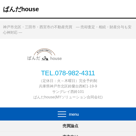
ぱんだhouse
神戸市北区・三田市・西宮市の不動産売買 ― 売却査定・相続・財産分与も安
心神対応 ―
TEL.078-982-4311
（定休日：火～木曜日）完全予約制
兵庫県神戸市北区鈴蘭台西町1-19-9
サングレイ西鈴101
ぱんだhouse(MYソリューション合同会社)
売買論点