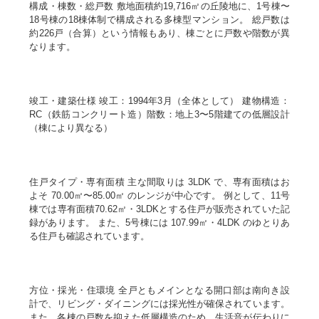
構成・棟数・総戸数 敷地面積約19,716㎡の丘陵地に、1号棟〜
18号棟の18棟体制で構成される多棟型マンション。 総戸数は
約226戸（合算）という情報もあり、棟ごとに戸数や階数が異
なります。
竣工・建築仕様 竣工：1994年3月（全体として） 建物構造：
RC（鉄筋コンクリート造）階数：地上3〜5階建ての低層設計
（棟により異なる）
住戸タイプ・専有面積 主な間取りは 3LDK で、専有面積はお
よそ 70.00㎡〜85.00㎡ のレンジが中心です。 例として、11号
棟では専有面積70.62㎡・3LDKとする住戸が販売されていた記
録があります。 また、5号棟には 107.99㎡・4LDK のゆとりあ
る住戸も確認されています。
方位・採光・住環境 全戸ともメインとなる開口部は南向き設
計で、リビング・ダイニングには採光性が確保されています。
また、各棟の戸数を抑えた低層構造のため、生活音が伝わりに