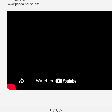
www.panda-house.biz
Pポリシー