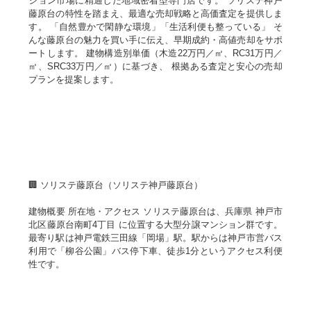
ション市場に精通した地域密着型専門店です。 ソリステ神戸
藤原台の特性を踏まえ、最適な売却戦略と高価査定を提供しま
す。 「自然豊かで閑静な環境」「生活利便も整っている」 そ
んな藤原台の魅力を買い手に伝え、早期成約・高値売却をサポ
ートします。 建物構造別単価（木造22万円／㎡、RC31万円／
㎡、SRC33万円／㎡）に基づき、 根拠ある査定と安心の売却
プランを提案します。
🏢 ソリステ藤原台（ソリステ神戸藤原台）
建物概要 所在地・アクセス ソリステ藤原台は、兵庫県 神戸市
北区藤原台南町4丁目 に位置する大型分譲マンション群です。
最寄り駅は神戸電鉄三田線「岡場」駅。駅からは神戸市営バス
利用で「柳谷公園」バス停下車、徒歩1分というアクセス利便
性です。