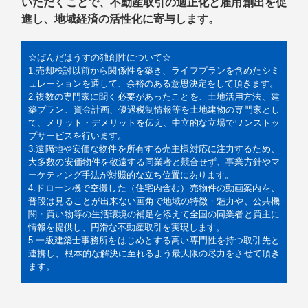
いただくことで、不動産取引の適正化と雇用創出を促
進し、地域経済の活性化に寄与します。
☆ぱんだはうすの独創性について☆
1.売却検討以前から関係性を築き、ライフプランを含めたシミ
ュレーションを通して、余裕のある意思決定をして頂きます。
2.複数の専門家に聞く必要があったことを、土地活用方法、建
築プラン、資金計画、優遇税制情報等を土地建物の専門家とし
て、メリット・デメリットを伝え、中立的な立場でワンストッ
プサービスを行います。
3.遠隔地や安価な物件を所有する売主様対応に注力するため、
大多数の安価物件を敬遠する同業者と競合せず、事業方針やマ
ーケティング手法が対照的な立ち位置にあります。
4.ドローン機で空撮した（住宅内含む）売物件の動画案内を、
普段は見ることが出来ない画角で地域の特徴・魅力や、公共機
関・買い物等の生活環境の補足を添えて全国の同業者と買主に
情報を提供し、円滑な不動産取引を実現します。
5.一級建築士事務所をはじめとする高い専門性を持つ取引先と
連携し、根本的な解決に至れるよう最大限の尽力をさせて頂き
ます。