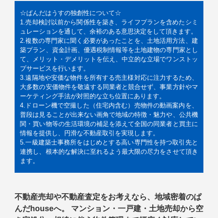
☆ぱんだはうすの独創性について☆
1.売却検討以前から関係性を築き、ライフプランを含めたシミ
ュレーションを通して、余裕のある意思決定をして頂きます。
2.複数の専門家に聞く必要があったことを、土地活用方法、建
築プラン、資金計画、優遇税制情報等を土地建物の専門家とし
て、メリット・デメリットを伝え、中立的な立場でワンストッ
プサービスを行います。
3.遠隔地や安価な物件を所有する売主様対応に注力するため、
大多数の安価物件を敬遠する同業者と競合せず、事業方針やマ
ーケティング手法が対照的な立ち位置にあります。
4.ドローン機で空撮した（住宅内含む）売物件の動画案内を、
普段は見ることが出来ない画角で地域の特徴・魅力や、公共機
関・買い物等の生活環境の補足を添えて全国の同業者と買主に
情報を提供し、円滑な不動産取引を実現します。
5.一級建築士事務所をはじめとする高い専門性を持つ取引先と
連携し、根本的な解決に至れるよう最大限の尽力をさせて頂き
ます。
不動産売却や不動産査定をお考えなら、地域密着のぱ
んだhouseへ。 マンション・一戸建・土地売却から空