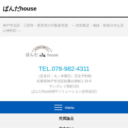
ぱんだhouse
神戸市北区・三田市・西宮市の不動産売買 ― 売却査定・相続・財産分与も安
心神対応 ―
TEL.078-982-4311
（定休日：火～木曜日）完全予約制
兵庫県神戸市北区鈴蘭台西町1-19-9
サングレイ西鈴101
ぱんだhouse(MYソリューション合同会社)
売買論点