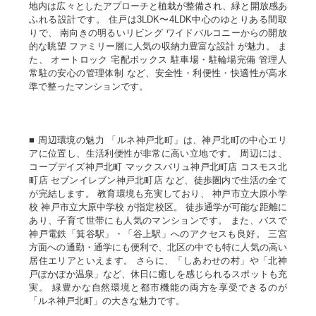
地内は広々としたアプローチと植栽が整備され、緑と開放感あ
ふれる設計です。 住戸は3LDK〜4LDK中心のゆとりある間取
りで、 南向きの明るいリビング ワイドバルコニーからの開放
的な眺望 ファミリー層に人気の収納力豊富な設計 が魅力。 ま
た、 オートロック 宅配ボックス 駐車場・駐輪場完備 管理人
常駐の安心の管理体制 など、安全性・利便性・快適性が高水
準で整ったマンションです。
■ 周辺環境の魅力 「ルネ神戸北町」は、神戸北町の中心エリ
アに位置し、生活利便性が非常に高い立地です。 周辺には、
コープデイズ神戸北町 マックスバリュ神戸北町店 コスモス北
町店 セブンイレブン神戸北町店 など、徒歩圏内で生活の全て
が完結します。 教育環境も充実しており、 神戸市立大原小学
校 神戸市立大原中学校 が指定校区。 徒歩通学が可能な距離に
あり、子育て世帯にも人気のマンションです。 また、バスで
神戸電鉄「箕谷駅」・「谷上駅」へのアクセスも良好。 三宮
方面への通勤・通学にも便利で、北区の中でも特に人気の高い
居住エリアといえます。 さらに、「しあわせの村」や「北神
戸ぽかぽか温泉」など、休日に癒しを感じられるスポットも充
実。 緑豊かな自然環境と都市機能の両方を享受できるのが
「ルネ神戸北町」の大きな魅力です。