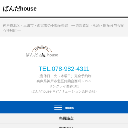
ぱんだhouse
神戸市北区・三田市・西宮市の不動産売買 ― 売却査定・相続・財産分与も安
心神対応 ―
TEL.078-982-4311
（定休日：火～木曜日）完全予約制
兵庫県神戸市北区鈴蘭台西町1-19-9
サングレイ西鈴101
ぱんだhouse(MYソリューション合同会社)
売買論点