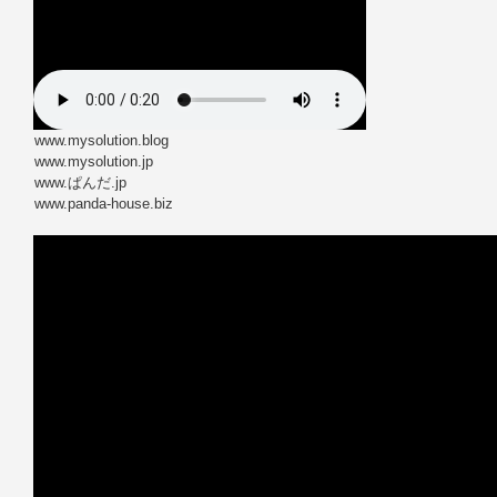
www.mysolution.blog
www.mysolution.jp
www.ぱんだ.jp
www.panda-house.biz