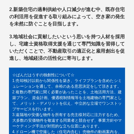
2.新築住宅の過剰供給や人口減少が進む中、既存住宅
の利活用を促進する取り組みによって、空き家の発生
を未然に防ぐことを目指します。
3.地
域社会に貢献したいという思いを持つ人材を採用
し、宅建士資格取得支援を通じて専門知識を習得して
いただくことで、不動産取引の適正化と雇用創出を促
進し、地域経済の活性化に寄与します。
☆ぱんだはうすの独創性について☆
1.売却検討以前から関係性を築き、ライフプランを含めたシミ
ュレーションを通して、余裕のある意思決定をして頂きます。
2.複数の専門家に聞く必要があったことを、土地活用方法、建
築プラン、資金計画、優遇税制情報等を土地建物の専門家とし
て、メリット・デメリットを伝え、中立的な立場でワンストッ
プサービスを行います。
3.遠隔地や安価な物件を所有する売主様対応に注力するため、
大多数の安価物件を敬遠する同業者と競合せず、事業方針やマ
ーケティング手法が対照的な立ち位置にあります。
4.ドローン機で空撮した（住宅内含む）売物件の動画案内を、