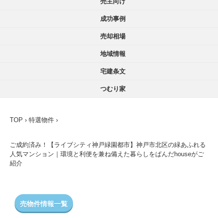
売主向け
成功事例
売却相場
地域情報
宅建条文
つむり家
TOP
›
特選物件
›
ご成約済み！【ライブシティ神戸緑園都市】神戸市北区の緑あふれる
人気マンション｜環境と利便を兼ね備えた暮らしをぱんだhouseがご
紹介
売物件情報一覧