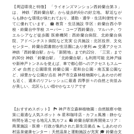
【周辺環境と特徴】 「ライオンズマンション西鈴蘭台第３」
は、 神鉄「西鈴蘭台駅」から徒歩約6分の好立地。 駅近なが
らも静かな環境が保たれており、通勤・通学・生活利便性すべ
てに優れています。 🏫 教育・生活施設 学区：鈴蘭台西小学
校・鈴蘭台中学校 スーパー：コープ西鈴蘭台、マルハチ、ウ
エルシアなど徒歩圏 医療機関：西鈴蘭台病院、北鈴蘭台病
院、アドベンチスト病院など充実 公共施設：北区役所、文化
センター、鈴蘭台図書館が生活圏にあり便利 🚗 交通アクセス
神鉄「西鈴蘭台駅」から「新開地」まで約22分、「三宮」まで
約30分 神鉄「鈴蘭台駅」「北鈴蘭台駅」も利用可能 北神戸線
や新神戸トンネルを使えば、車で都心部へのアクセスもスムー
ズ 🌿 自然と公園環境 鈴蘭公園・星和台公園・南五葉公園な
ど、緑豊かな公園が点在 神戸市立森林植物園やしあわせの村
も近く、週末のリフレッシュに最適 四季折々の自然と街並み
が美しい、北区らしい穏やかなエリアです
【おすすめスポット】 🏞️ 神戸市立森林植物園：自然観察や散
策に最適な人気スポット ☕ 星和珈琲店・カフェ風雅：静かな
時間を過ごせる地元人気カフェ 🛍️ 鈴蘭台駅前再開発エリア：
商業施設・医療・行政が集約された新生活拠点 🏊 しあわせの
村温泉健康センター：天然温泉と運動施設が充実 🎓 鈴蘭台文