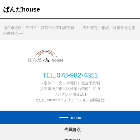
ぱんだhouse
神戸市北区・三田市・西宮市の不動産売買 ― 売却査定・相続・財産分与も安
心神対応 ―
TEL.078-982-4311
（定休日：火～木曜日）完全予約制
兵庫県神戸市北区鈴蘭台西町1-19-9
サングレイ西鈴101
ぱんだhouse(MYソリューション合同会社)
売買論点