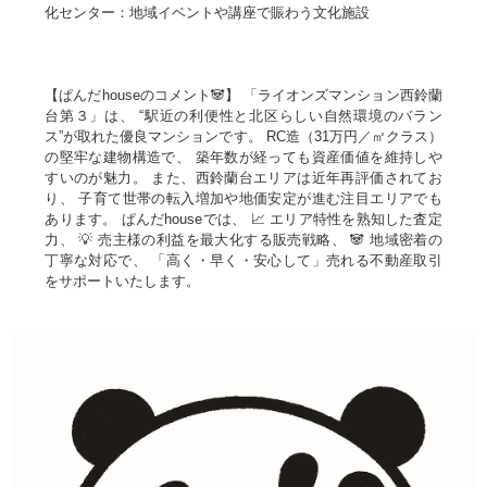
化センター：地域イベントや講座で賑わう文化施設
【ぱんだhouseのコメント🐼】 「ライオンズマンション西鈴蘭
台第３」は、 “駅近の利便性と北区らしい自然環境のバラン
ス”が取れた優良マンションです。 RC造（31万円／㎡クラス）
の堅牢な建物構造で、 築年数が経っても資産価値を維持しや
すいのが魅力。 また、西鈴蘭台エリアは近年再評価されてお
り、 子育て世帯の転入増加や地価安定が進む注目エリアでも
あります。 ぱんだhouseでは、 📈 エリア特性を熟知した査定
力、 💡 売主様の利益を最大化する販売戦略、 🐼 地域密着の
丁寧な対応で、 「高く・早く・安心して」売れる不動産取引
をサポートいたします。