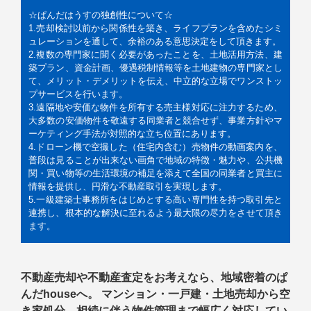
☆ぱんだはうすの独創性について☆
1.売却検討以前から関係性を築き、ライフプランを含めたシミ
ュレーションを通して、余裕のある意思決定をして頂きます。
2.複数の専門家に聞く必要があったことを、土地活用方法、建
築プラン、資金計画、優遇税制情報等を土地建物の専門家とし
て、メリット・デメリットを伝え、中立的な立場でワンストッ
プサービスを行います。
3.遠隔地や安価な物件を所有する売主様対応に注力するため、
大多数の安価物件を敬遠する同業者と競合せず、事業方針やマ
ーケティング手法が対照的な立ち位置にあります。
4.ドローン機で空撮した（住宅内含む）売物件の動画案内を、
普段は見ることが出来ない画角で地域の特徴・魅力や、公共機
関・買い物等の生活環境の補足を添えて全国の同業者と買主に
情報を提供し、円滑な不動産取引を実現します。
5.一級建築士事務所をはじめとする高い専門性を持つ取引先と
連携し、根本的な解決に至れるよう最大限の尽力をさせて頂き
ます。
不動産売却や不動産査定をお考えなら、地域密着のぱ
んだhouseへ。 マンション・一戸建・土地売却から空
き家処分、相続に伴う物件管理まで幅広く対応してい