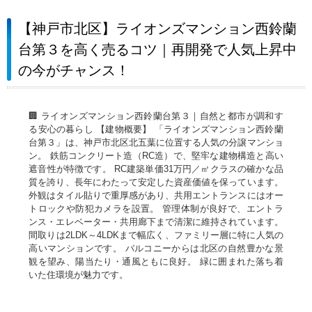
【神戸市北区】ライオンズマンション西鈴蘭
台第３を高く売るコツ｜再開発で人気上昇中
の今がチャンス！
🏢 ライオンズマンション西鈴蘭台第３｜自然と都市が調和す
る安心の暮らし 【建物概要】 「ライオンズマンション西鈴蘭
台第３」は、神戸市北区北五葉に位置する人気の分譲マンショ
ン。 鉄筋コンクリート造（RC造）で、堅牢な建物構造と高い
遮音性が特徴です。 RC建築単価31万円／㎡クラスの確かな品
質を誇り、長年にわたって安定した資産価値を保っています。
外観はタイル貼りで重厚感があり、共用エントランスにはオー
トロックや防犯カメラを設置。 管理体制が良好で、エントラ
ンス・エレベーター・共用廊下まで清潔に維持されています。
間取りは2LDK～4LDKまで幅広く、ファミリー層に特に人気の
高いマンションです。 バルコニーからは北区の自然豊かな景
観を望み、陽当たり・通風ともに良好。 緑に囲まれた落ち着
いた住環境が魅力です。