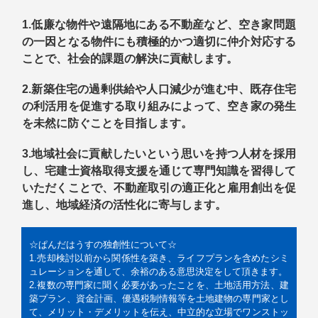
1.低廉な物件や遠隔地にある不動産など、空き家問題
の一因となる物件にも積極的かつ適切に仲介対応する
ことで、社会的課題の解決に貢献します。
2.新築住宅の過剰供給や人口減少が進む中、既存住宅
の利活用を促進する取り組みによって、空き家の発生
を未然に防ぐことを目指します。
3.地
域社会に貢献したいという思いを持つ人材を採用
し、宅建士資格取得支援を通じて専門知識を習得して
いただくことで、不動産取引の適正化と雇用創出を促
進し、地域経済の活性化に寄与します。
☆ぱんだはうすの独創性について☆
1.売却検討以前から関係性を築き、ライフプランを含めたシミ
ュレーションを通して、余裕のある意思決定をして頂きます。
2.複数の専門家に聞く必要があったことを、土地活用方法、建
築プラン、資金計画、優遇税制情報等を土地建物の専門家とし
て、メリット・デメリットを伝え、中立的な立場でワンストッ