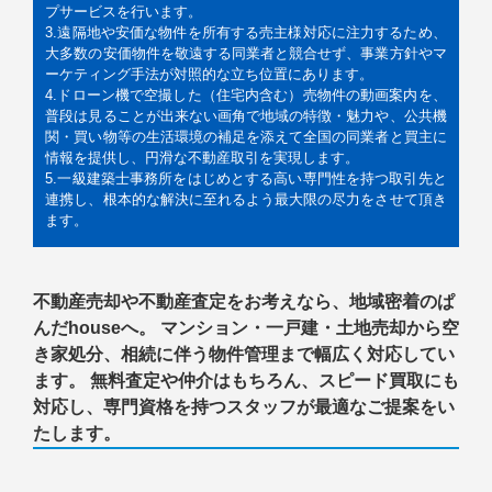
プサービスを行います。
3.遠隔地や安価な物件を所有する売主様対応に注力するため、
大多数の安価物件を敬遠する同業者と競合せず、事業方針やマ
ーケティング手法が対照的な立ち位置にあります。
4.ドローン機で空撮した（住宅内含む）売物件の動画案内を、
普段は見ることが出来ない画角で地域の特徴・魅力や、公共機
関・買い物等の生活環境の補足を添えて全国の同業者と買主に
情報を提供し、円滑な不動産取引を実現します。
5.一級建築士事務所をはじめとする高い専門性を持つ取引先と
連携し、根本的な解決に至れるよう最大限の尽力をさせて頂き
ます。
不動産売却や不動産査定をお考えなら、地域密着のぱ
んだhouseへ。 マンション・一戸建・土地売却から空
き家処分、相続に伴う物件管理まで幅広く対応してい
ます。 無料査定や仲介はもちろん、スピード買取にも
対応し、専門資格を持つスタッフが最適なご提案をい
たします。