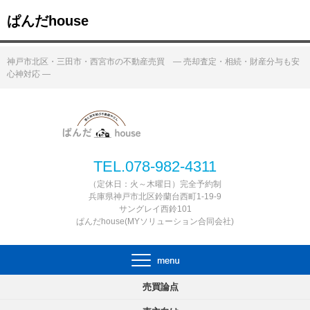
ぱんだhouse
神戸市北区・三田市・西宮市の不動産売買 ― 売却査定・相続・財産分与も安
心神対応 ―
TEL.078-982-4311
（定休日：火～木曜日）完全予約制
兵庫県神戸市北区鈴蘭台西町1-19-9
サングレイ西鈴101
ぱんだhouse(MYソリューション合同会社)
売買論点