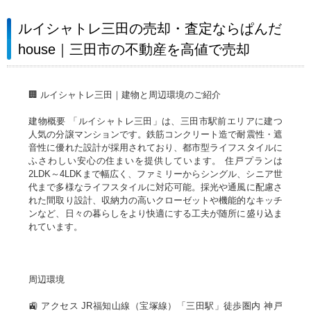
ルイシャトレ三田の売却・査定ならぱんだ
house｜三田市の不動産を高値で売却
🏢 ルイシャトレ三田｜建物と周辺環境のご紹介
建物概要 「ルイシャトレ三田」は、三田市駅前エリアに建つ
人気の分譲マンションです。鉄筋コンクリート造で耐震性・遮
音性に優れた設計が採用されており、都市型ライフスタイルに
ふさわしい安心の住まいを提供しています。 住戸プランは
2LDK～4LDKまで幅広く、ファミリーからシングル、シニア世
代まで多様なライフスタイルに対応可能。採光や通風に配慮さ
れた間取り設計、収納力の高いクローゼットや機能的なキッチ
ンなど、日々の暮らしをより快適にする工夫が随所に盛り込ま
れています。
周辺環境
🚉 アクセス JR福知山線（宝塚線）「三田駅」徒歩圏内 神戸