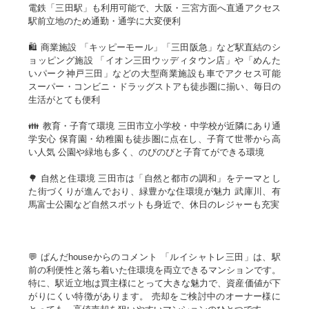
電鉄「三田駅」も利用可能で、大阪・三宮方面へ直通アクセス
駅前立地のため通勤・通学に大変便利
🛍 商業施設 「キッピーモール」「三田阪急」など駅直結のシ
ョッピング施設 「イオン三田ウッディタウン店」や「めんた
いパーク神戸三田」などの大型商業施設も車でアクセス可能
スーパー・コンビニ・ドラッグストアも徒歩圏に揃い、毎日の
生活がとても便利
👪 教育・子育て環境 三田市立小学校・中学校が近隣にあり通
学安心 保育園・幼稚園も徒歩圏に点在し、子育て世帯から高
い人気 公園や緑地も多く、のびのびと子育てができる環境
🌳 自然と住環境 三田市は「自然と都市の調和」をテーマとし
た街づくりが進んでおり、緑豊かな住環境が魅力 武庫川、有
馬富士公園など自然スポットも身近で、休日のレジャーも充実
💬 ぱんだhouseからのコメント 「ルイシャトレ三田」は、駅
前の利便性と落ち着いた住環境を両立できるマンションです。
特に、駅近立地は買主様にとって大きな魅力で、資産価値が下
がりにくい特徴があります。 売却をご検討中のオーナー様に