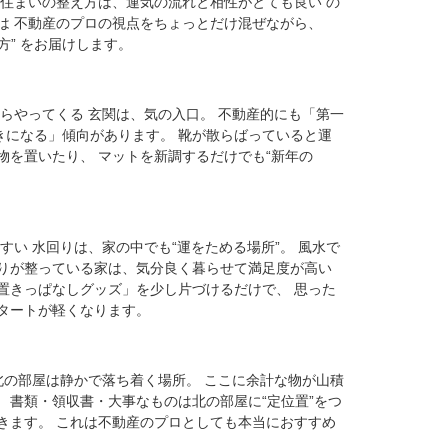
 住まいの整え方は、運気の流れと相性がとても良い の
は 不動産のプロの視点をちょっとだけ混ぜながら、
方” をお届けします。
らやってくる 玄関は、気の入口。 不動産的にも「第一
きになる」傾向があります。 靴が散らばっていると運
物を置いたり、 マットを新調するだけでも“新年の
すい 水回りは、家の中でも“運をためる場所”。 風水で
回りが整っている家は、気分良く暮らせて満足度が高い
置きっぱなしグッズ」を少し片づけるだけで、 思った
タートが軽くなります。
北の部屋は静かで落ち着く場所。 ここに余計な物が山積
 書類・領収書・大事なものは北の部屋に“定位置”をつ
きます。 これは不動産のプロとしても本当におすすめ