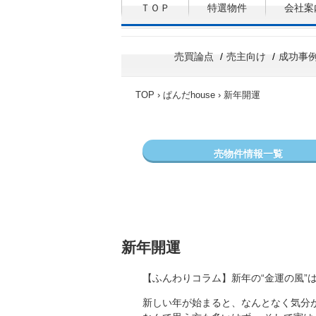
ＴＯＰ
特選物件
会社案
売買論点
売主向け
成功事
TOP
›
ぱんだhouse
›
新年開運
売物件情報一覧
新年開運
【ふんわりコラム】新年の“金運の風”
新しい年が始まると、なんとなく気分