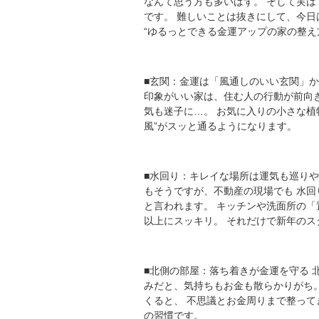
なんて思う方も多いはず。 そして実は
です。 難しいことは抜きにして、今日
“ゆるっとできる金運アップの家の整え
■玄関：金運は「風通しのいい玄関」か
印象がいい家は、住む人の行動が前向
気も迷子に…。 お気に入りの小さな植
風”がスッと通るようになります。
■水回り：キレイな場所は運気も巡りや
もそうですが、不動産の現場でも 水
と言われます。 キッチンや洗面所の「
以上にスッキリ。 それだけで新年のス
■北側の部屋：落ち着きが金運を守る 
みだと、気持ちもお金も散らかりがち。
くると、 不思議とお金周りまで整って
の習慣です。